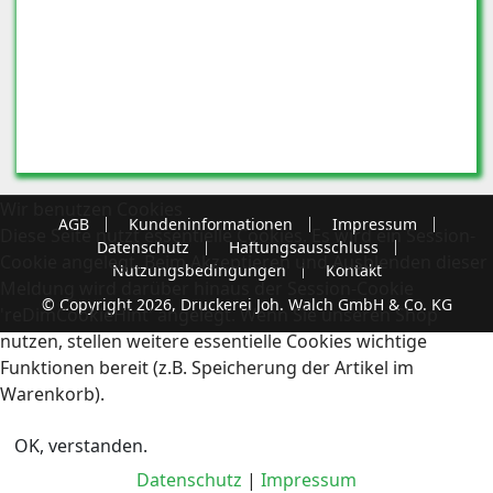
Wir benutzen Cookies
AGB
Kundeninformationen
Impressum
Diese Seite nutzt essentielle Cookies. Es wird ein Session-
Datenschutz
Haftungsausschluss
Cookie angelegt. Beim Akzeptieren und Ausblenden dieser
Nutzungsbedingungen
Kontakt
Meldung wird darüber hinaus der Session-Cookie
© Copyright 2026, Druckerei Joh. Walch GmbH & Co. KG
'reDimCookieHint' angelegt. Wenn Sie unseren Shop
nutzen, stellen weitere essentielle Cookies wichtige
Funktionen bereit (z.B. Speicherung der Artikel im
Warenkorb).
OK, verstanden.
Datenschutz
|
Impressum