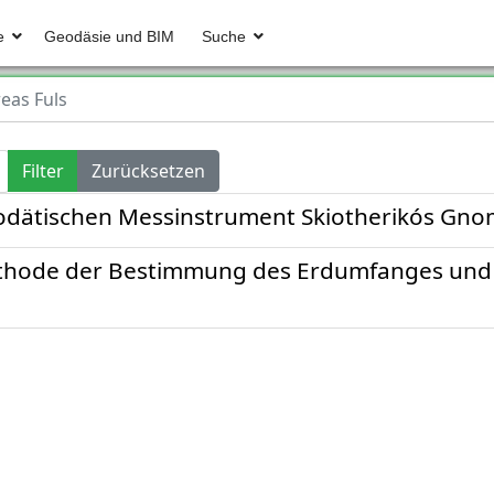
e
Geodäsie und BIM
Suche
eas Fuls
Filter
Zurücksetzen
odätischen Messinstrument Skiotherikós Gn
Methode der Bestimmung des Erdumfanges und 