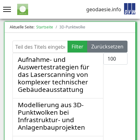
geodaesie.info
Aktuelle Seite:
Startseite
3D-Punktwolke
Teil des Titels eingeben
Filter
Zurücksetzen
Anzeige #
Aufnahme- und
Auswertestrategien für
das Laserscanning von
komplexer technischer
Gebäudeausstattung
Modellierung aus 3D-
Punktwolken bei
Infrastruktur- und
Anlagenbauprojekten