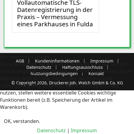
Vollautomatische TLS-
Datenregistrierung in der
Praxis – Vermessung
eines Parkhauses in Fulda
Wir benutzen Cookies
AGB
Kundeninformationen
Impressum
Diese Seite nutzt essentielle Cookies. Es wird ein Session-
Datenschutz
Haftungsausschluss
Cookie angelegt. Beim Akzeptieren und Ausblenden dieser
Nutzungsbedingungen
Kontakt
Meldung wird darüber hinaus der Session-Cookie
© Copyright 2026, Druckerei Joh. Walch GmbH & Co. KG
'reDimCookieHint' angelegt. Wenn Sie unseren Shop
nutzen, stellen weitere essentielle Cookies wichtige
Funktionen bereit (z.B. Speicherung der Artikel im
Warenkorb).
OK, verstanden.
Datenschutz
|
Impressum